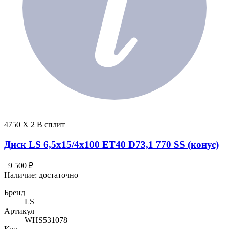
4750 X 2 В сплит
Диск LS 6,5x15/4x100 ET40 D73,1 770 SS (конус)
9 500 ₽
Наличие:
достаточно
Бренд
LS
Артикул
WHS531078