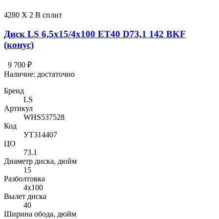
4280 X 2 В сплит
Диск LS 6,5x15/4x100 ET40 D73,1 142 BKF
(конус)
9 700 ₽
Наличие:
достаточно
Бренд
LS
Артикул
WHS537528
Код
УТ314407
ЦО
73.1
Диаметр диска, дюйм
15
Разболтовка
4x100
Вылет диска
40
Ширина обода, дюйм