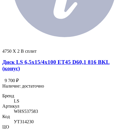
4750 X 2 В сплит
Диск LS 6,5x15/4x100 ET45 D60,1 816 BKL
(конус)
9 700 ₽
Наличие:
достаточно
Бренд
LS
Артикул
WHS537583
Код
УТ314230
ЦО