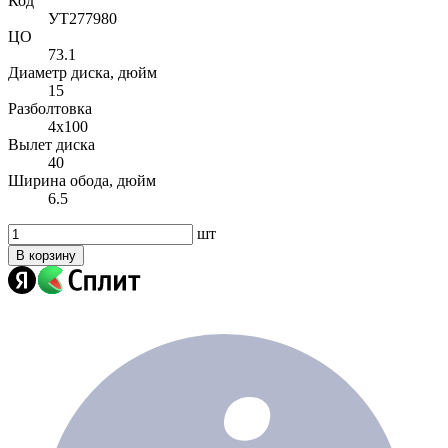
Код
УТ277980
ЦО
73.1
Диаметр диска, дюйм
15
Разболтовка
4x100
Вылет диска
40
Ширина обода, дюйм
6.5
шт
В корзину