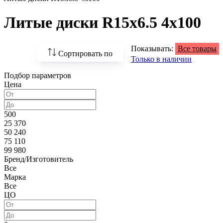
Литые диски R15x6.5 4x100
Показывать:
Все товары
Сортировать по
Только в наличии
Подбор параметров
По возрастанию
Цена
цены
По убыванию цены
500
25 370
По наличию
50 240
75 110
По названию
99 980
Бренд/Изготовитель
По популярности
Все
Марка
Все
ЦО