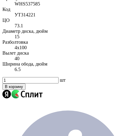
WHS537585
Код
УТ314221
ЦО
73.1
Диаметр диска, дюйм
15
Разболтовка
4x100
Вылет диска
40
Ширина обода, дюйм
6.5
шт
В корзину