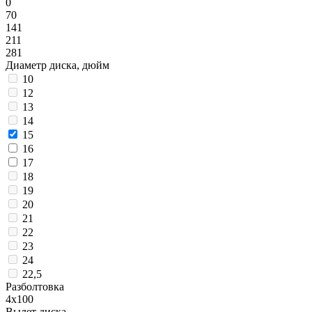
0
70
141
211
281
Диаметр диска, дюйм
10
12
13
14
15
16
17
18
19
20
21
22
23
24
22,5
Разболтовка
4x100
Вылет диска