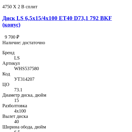
4750 X 2 В сплит
Диск LS 6,5x15/4x100 ET40 D73,1 792 BKF
(конус)
9 700 ₽
Наличие:
достаточно
Бренд
LS
Артикул
WHS537580
Код
УТ314207
ЦО
73.1
Диаметр диска, дюйм
15
Разболтовка
4x100
Вылет диска
40
Ширина обода, дюйм