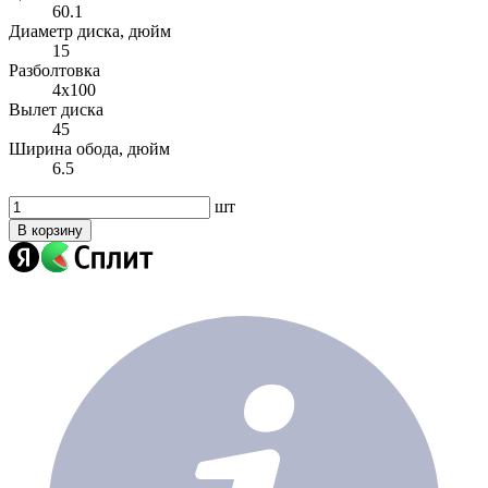
60.1
Диаметр диска, дюйм
15
Разболтовка
4x100
Вылет диска
45
Ширина обода, дюйм
6.5
шт
В корзину