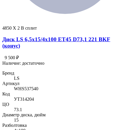
4850 X 2 В сплит
Диск LS 6,5x15/4x100 ET45 D73,1 221 BKF
(конус)
9 500 ₽
Наличие:
достаточно
Бренд
LS
Артикул
WHS537540
Код
УТ314204
ЦО
73.1
Диаметр диска, дюйм
15
Разболтовка