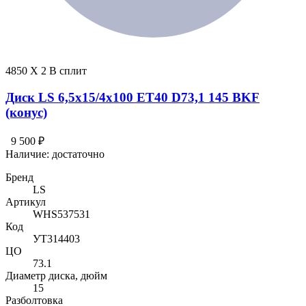
4850 X 2 В сплит
Диск LS 6,5x15/4x100 ET40 D73,1 145 BKF
(конус)
9 500 ₽
Наличие:
достаточно
Бренд
LS
Артикул
WHS537531
Код
УТ314403
ЦО
73.1
Диаметр диска, дюйм
15
Разболтовка