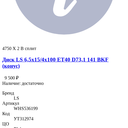
4750 X 2 В сплит
Диск LS 6,5x15/4x100 ET40 D73,1 141 BKF
(конус)
9 500 ₽
Наличие:
достаточно
Бренд
LS
Артикул
WHS536199
Код
УТ312974
ЦО