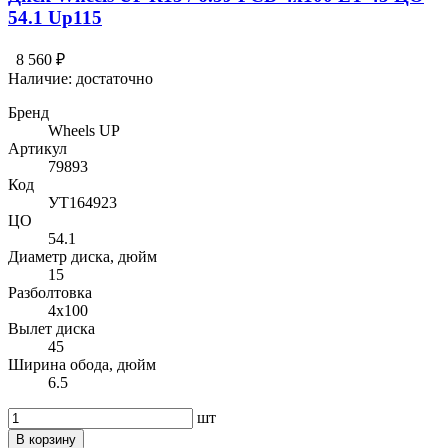
54.1 Up115
8 560 ₽
Наличие:
достаточно
Бренд
Wheels UP
Артикул
79893
Код
УТ164923
ЦО
54.1
Диаметр диска, дюйм
15
Разболтовка
4x100
Вылет диска
45
Ширина обода, дюйм
6.5
шт
В корзину