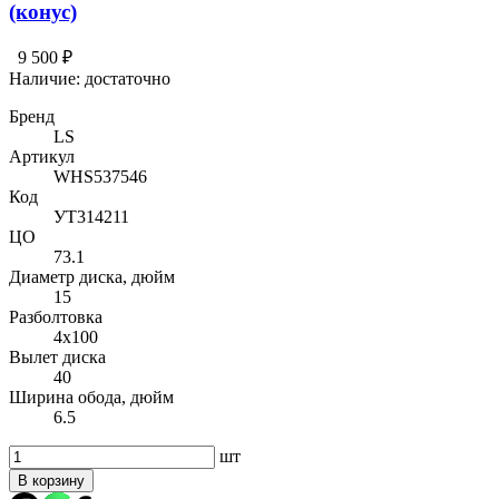
(конус)
9 500 ₽
Наличие:
достаточно
Бренд
LS
Артикул
WHS537546
Код
УТ314211
ЦО
73.1
Диаметр диска, дюйм
15
Разболтовка
4x100
Вылет диска
40
Ширина обода, дюйм
6.5
шт
В корзину