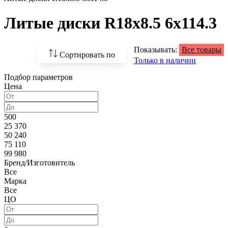
Литые диски R18x8.5 6x114.3
Показывать:
Все товары
Сортировать по
Только в наличии
Подбор параметров
По возрастанию
Цена
цены
По убыванию цены
500
25 370
По наличию
50 240
75 110
По названию
99 980
Бренд/Изготовитель
По популярности
Все
Марка
Все
ЦО