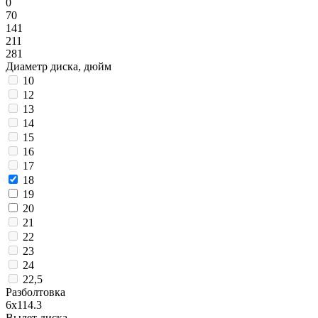
0
70
141
211
281
Диаметр диска, дюйм
10
12
13
14
15
16
17
18
19
20
21
22
23
24
22,5
Разболтовка
6x114.3
Вылет диска