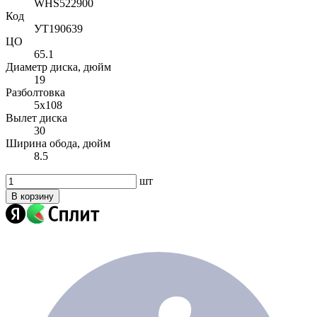
WHS522900
Код
УТ190639
ЦО
65.1
Диаметр диска, дюйм
19
Разболтовка
5x108
Вылет диска
30
Ширина обода, дюйм
8.5
шт
В корзину