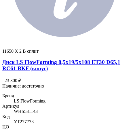
11650 X 2 В сплит
Диск LS FlowForming 8,5x19/5x108 ET30 D65,1
RC61 BKF (конус)
23 300 ₽
Наличие:
достаточно
Бренд
LS FlowForming
Артикул
WHS531143
Код
УТ277733
ЦО