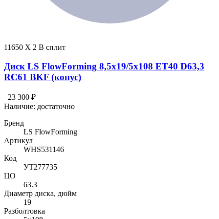
11650 X 2 В сплит
Диск LS FlowForming 8,5x19/5x108 ET40 D63,3
RC61 BKF (конус)
23 300 ₽
Наличие:
достаточно
Бренд
LS FlowForming
Артикул
WHS531146
Код
УТ277735
ЦО
63.3
Диаметр диска, дюйм
19
Разболтовка