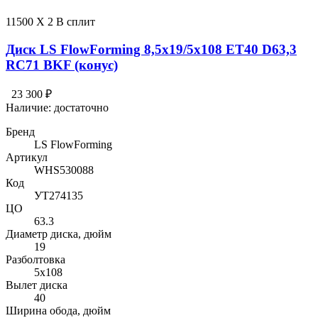
11500 X 2 В сплит
Диск LS FlowForming 8,5x19/5x108 ET40 D63,3
RC71 BKF (конус)
23 300 ₽
Наличие:
достаточно
Бренд
LS FlowForming
Артикул
WHS530088
Код
УТ274135
ЦО
63.3
Диаметр диска, дюйм
19
Разболтовка
5x108
Вылет диска
40
Ширина обода, дюйм