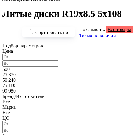
Литые диски R19x8.5 5x108
Показывать:
Все товары
Сортировать по
Только в наличии
Подбор параметров
По возрастанию
Цена
цены
По убыванию цены
500
25 370
По наличию
50 240
75 110
По названию
99 980
Бренд/Изготовитель
По популярности
Все
Марка
Все
ЦО