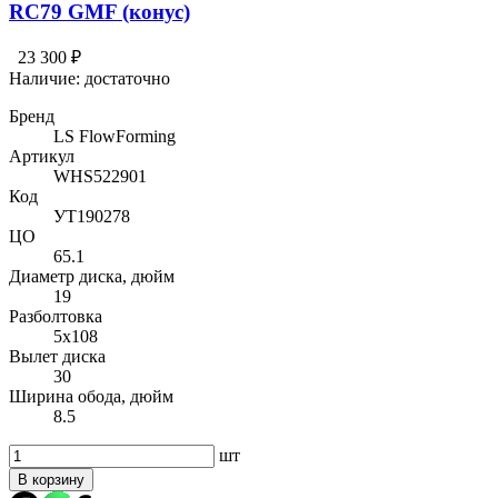
RC79 GMF (конус)
23 300 ₽
Наличие:
достаточно
Бренд
LS FlowForming
Артикул
WHS522901
Код
УТ190278
ЦО
65.1
Диаметр диска, дюйм
19
Разболтовка
5x108
Вылет диска
30
Ширина обода, дюйм
8.5
шт
В корзину