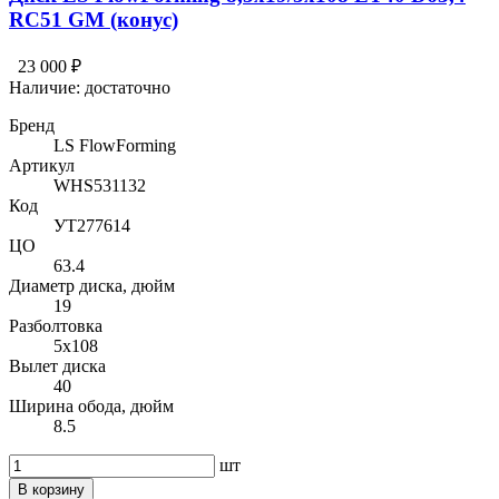
RC51 GM (конус)
23 000 ₽
Наличие:
достаточно
Бренд
LS FlowForming
Артикул
WHS531132
Код
УТ277614
ЦО
63.4
Диаметр диска, дюйм
19
Разболтовка
5x108
Вылет диска
40
Ширина обода, дюйм
8.5
шт
В корзину