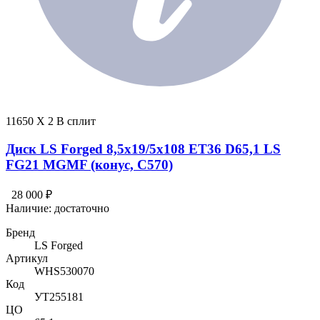
11650 X 2 В сплит
Диск LS Forged 8,5x19/5x108 ET36 D65,1 LS
FG21 MGMF (конус, C570)
28 000 ₽
Наличие:
достаточно
Бренд
LS Forged
Артикул
WHS530070
Код
УТ255181
ЦО