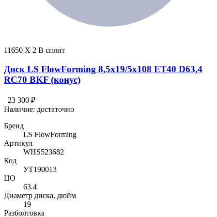
11650 X 2 В сплит
Диск LS FlowForming 8,5x19/5x108 ET40 D63,4
RC70 BKF (конус)
23 300 ₽
Наличие:
достаточно
Бренд
LS FlowForming
Артикул
WHS523682
Код
УТ190013
ЦО
63.4
Диаметр диска, дюйм
19
Разболтовка