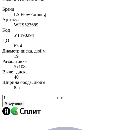
Бренд
LS FlowForming
Артикул
WHS523689
Код
УТ190294
ЦО
63.4
Диаметр диска, дюйм
19
Разболтовка
5x108
Вылет диска
40
Ширина обода, дюйм
8.5
шт
В корзину