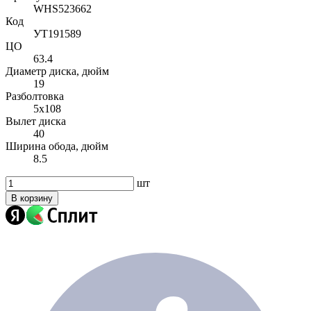
WHS523662
Код
УТ191589
ЦО
63.4
Диаметр диска, дюйм
19
Разболтовка
5x108
Вылет диска
40
Ширина обода, дюйм
8.5
шт
В корзину