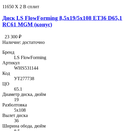
11650 X 2 В сплит
Диск LS FlowForming 8,5x19/5x108 ET36 D65,1
RC61 MGM (конус)
23 300 ₽
Наличие:
достаточно
Бренд
LS FlowForming
Артикул
WHS531144
Код
УТ277738
ЦО
65.1
Диаметр диска, дюйм
19
Разболтовка
5x108
Вылет диска
36
Ширина обода, дюйм