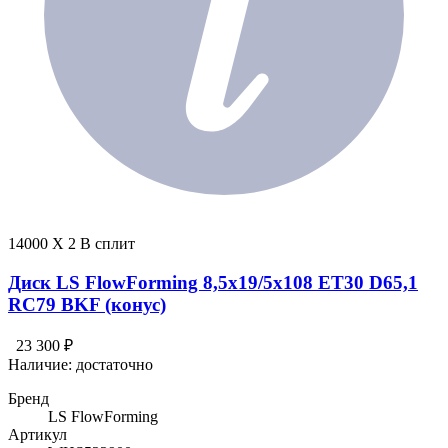
14000 X 2 В сплит
Диск LS FlowForming 8,5x19/5x108 ET30 D65,1
RC79 BKF (конус)
23 300 ₽
Наличие:
достаточно
Бренд
LS FlowForming
Артикул