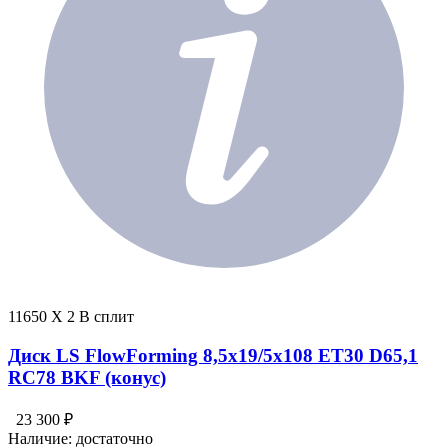
11650 X 2 В сплит
Диск LS FlowForming 8,5x19/5x108 ET30 D65,1
RC78 BKF (конус)
23 300 ₽
Наличие:
достаточно