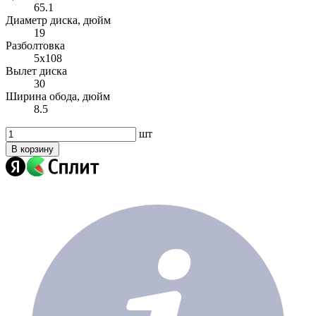
65.1
Диаметр диска, дюйм
19
Разболтовка
5x108
Вылет диска
30
Ширина обода, дюйм
8.5
шт
В корзину