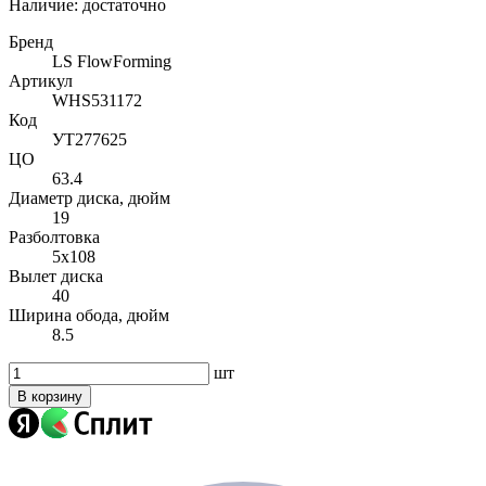
Наличие:
достаточно
Бренд
LS FlowForming
Артикул
WHS531172
Код
УТ277625
ЦО
63.4
Диаметр диска, дюйм
19
Разболтовка
5x108
Вылет диска
40
Ширина обода, дюйм
8.5
шт
В корзину