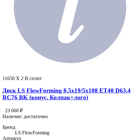
11650 X 2 В сплит
Диск LS FlowForming 8,5x19/5x108 ET40 D63,4
RC76 BK (конус, Колпак+лого)
23 000 ₽
Наличие:
достаточно
Бренд
LS FlowForming
Артикул