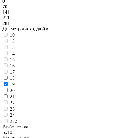
0
70
141
211
281
Диаметр диска, дюйм
10
12
13
14
15
16
17
18
19
20
21
22
23
24
22,5
Разболтовка
5x108
Вылет диска