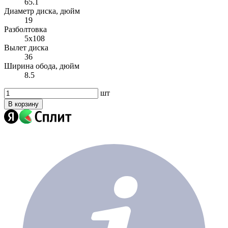
65.1
Диаметр диска, дюйм
19
Разболтовка
5x108
Вылет диска
36
Ширина обода, дюйм
8.5
шт
В корзину