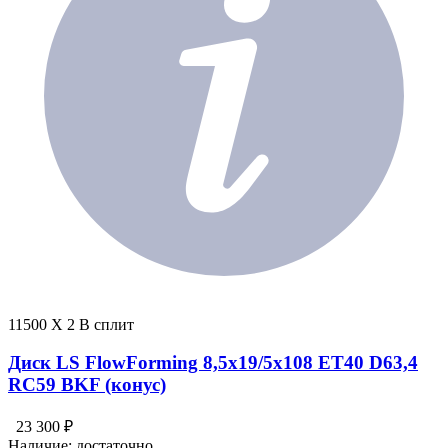
11500 X 2 В сплит
Диск LS FlowForming 8,5x19/5x108 ET40 D63,4
RC59 BKF (конус)
23 300 ₽
Наличие:
достаточно