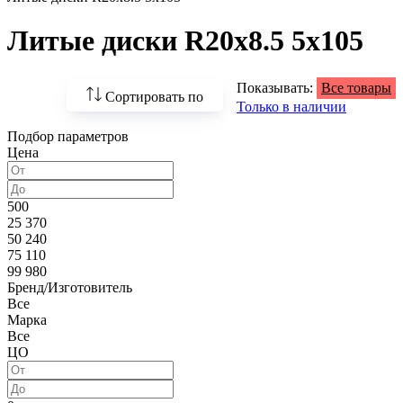
Литые диски R20x8.5 5x105
Показывать:
Все товары
Сортировать по
Только в наличии
Подбор параметров
По возрастанию
Цена
цены
По убыванию цены
500
25 370
По наличию
50 240
75 110
По названию
99 980
Бренд/Изготовитель
По популярности
Все
Марка
Все
ЦО