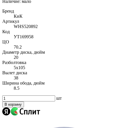
Наличие:
мало
Бренд
КиК
Артикул
WHS520892
Код
УТ169958
ЦО
70.2
Диаметр диска, дюйм
20
Разболтовка
5x105
Вылет диска
38
Ширина обода, дюйм
8.5
шт
В корзину