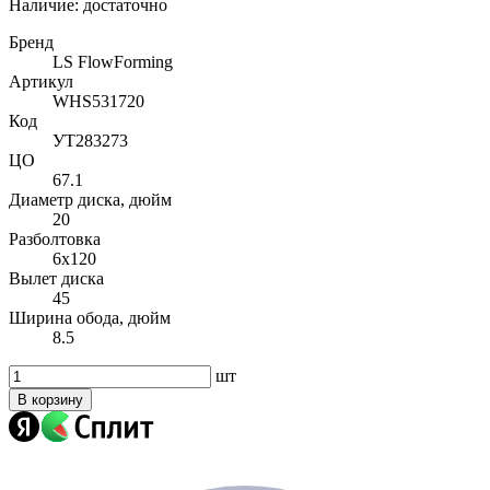
Наличие:
достаточно
Бренд
LS FlowForming
Артикул
WHS531720
Код
УТ283273
ЦО
67.1
Диаметр диска, дюйм
20
Разболтовка
6x120
Вылет диска
45
Ширина обода, дюйм
8.5
шт
В корзину