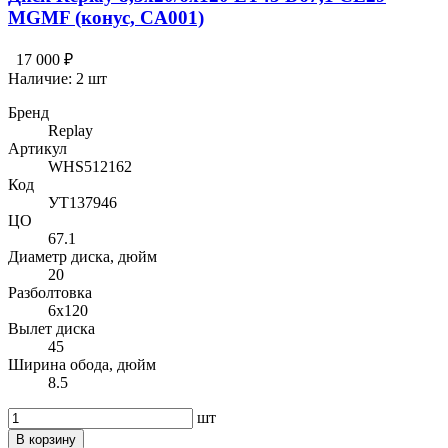
MGMF (конус, CA001)
17 000 ₽
Наличие:
2 шт
Бренд
Replay
Артикул
WHS512162
Код
УТ137946
ЦО
67.1
Диаметр диска, дюйм
20
Разболтовка
6x120
Вылет диска
45
Ширина обода, дюйм
8.5
шт
В корзину