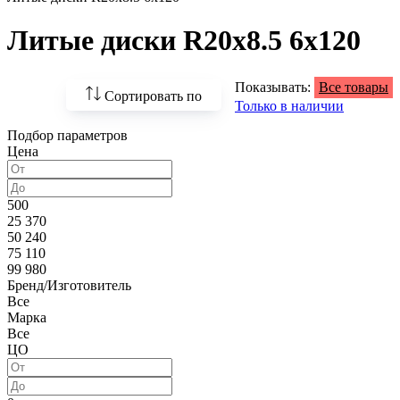
Литые диски R20x8.5 6x120
Показывать:
Все товары
Сортировать по
Только в наличии
Подбор параметров
По возрастанию
Цена
цены
По убыванию цены
500
25 370
По наличию
50 240
75 110
По названию
99 980
Бренд/Изготовитель
По популярности
Все
Марка
Все
ЦО