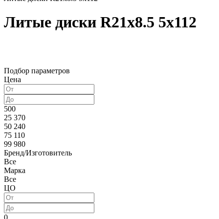
Литые диски R21x8.5 5x112
Подбор параметров
Цена
500
25 370
50 240
75 110
99 980
Бренд/Изготовитель
Все
Марка
Все
ЦО
0