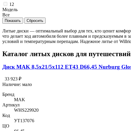
12
Модель
Все
Литые диски — оптимальный выбор для тех, кто ценит комфорт
что делает ход автомобиля более плавным и предсказуемым в 
условий и температурным перепадам. Надежное литье от Willri
Каталог литых дисков для путешествий 
Диск MAK 8,5x21/5x112 ET43 D66,45 Nurburg Glos
33 923 ₽
Наличие:
мало
Бренд
MAK
Артикул
WHS229920
Код
УТ137076
ЦО