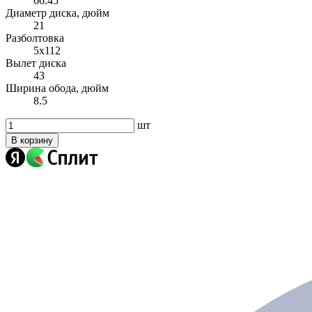
66.45
Диаметр диска, дюйм
21
Разболтовка
5x112
Вылет диска
43
Ширина обода, дюйм
8.5
шт
В корзину