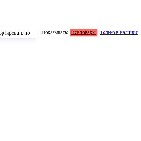
Показывать:
Все товары
Только в наличии
ортировать по
зрастанию
быванию цены
аличию
азванию
опулярности