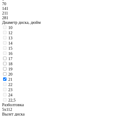
70
141
211
281
Диаметр диска, дюйм
10
12
13
14
15
16
17
18
19
20
21
22
23
24
22,5
Разболтовка
5x112
Вылет диска