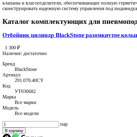
клапаны и влагоотделители, обеспечивающие полную герметич
сконструировать надежную систему управления под индивидуа
Каталог комплектующих для пневмопо
Отбойник цилиндр BlackStone разомкнутое коль
1 300 ₽
Наличие:
достаточно
Бренд
BlackStone
Артикул
291.070.40CY
Код
УТ030682
Марка
Все марки
Модель
Все модели
пар
В корзину