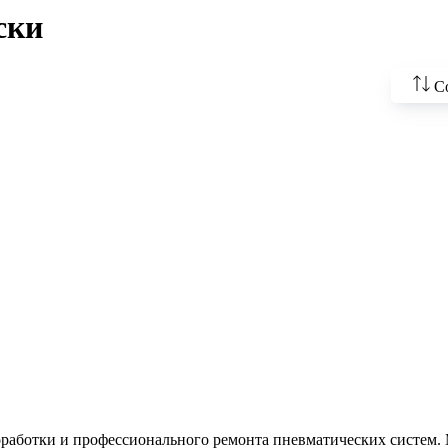
ски
С
По во
цены
По у
По н
По н
По п
доработки и профессионального ремонта пневматических систем