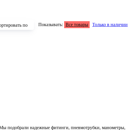
Показывать:
Все товары
Только в наличии
ортировать по
зрастанию
быванию цены
аличию
азванию
опулярности
. Мы подобрали надежные фитинги, пневмотрубки, манометры,