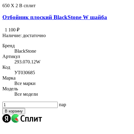
650 X 2 В сплит
Отбойник плоский BlackStone W шайба
1 100 ₽
Наличие:
достаточно
Бренд
BlackStone
Артикул
293.070.12W
Код
УТ030685
Марка
Все марки
Модель
Все модели
пар
В корзину