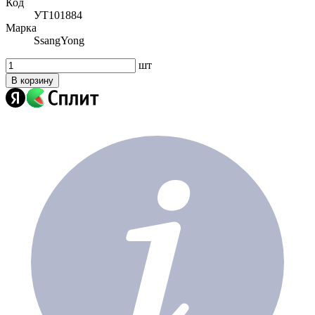
Код
УТ101884
Марка
SsangYong
шт
В корзину