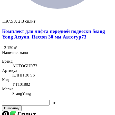
1197.5 X 2 В сплит
Комплект для лифта передней подвески Ssang
Yong Actyon, Rexton 30 мм Автогур73
2 150 ₽
Наличие:
мало
Бренд
AUTOGUR73
Артикул
КЛПП 30 SS
Код
УТ101882
Марка
SsangYong
шт
В корзину