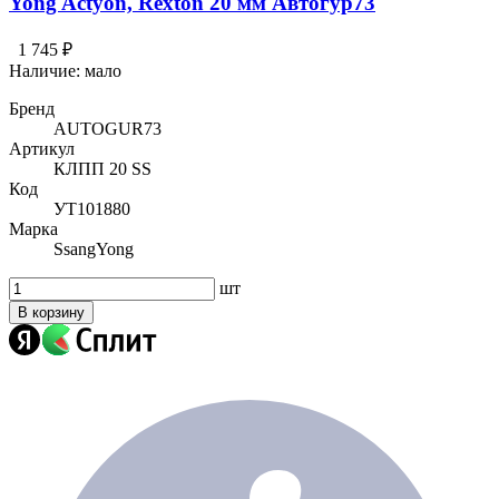
Yong Actyon, Rexton 20 мм Автогур73
1 745 ₽
Наличие:
мало
Бренд
AUTOGUR73
Артикул
КЛПП 20 SS
Код
УТ101880
Марка
SsangYong
шт
В корзину