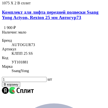
1075 X 2 В сплит
Комплект для лифта передней подвески Ssang
Yong Actyon, Rexton 25 мм Автогур73
1 900 ₽
Наличие:
мало
Бренд
AUTOGUR73
Артикул
КЛПП 25 SS
Код
УТ101881
Марка
SsangYong
шт
В корзину