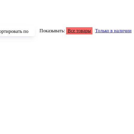
Показывать:
Все товары
Только в наличии
ортировать по
зрастанию
быванию цены
аличию
азванию
опулярности