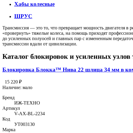
Хабы колесные
ШРУС
Трансмиссия — это то, что превращает мощность двигателя в р
«провернуть» тяжелые колеса, на помощь приходят профессион
до усиленных полуосей и главных пар с измененным передато
трансмиссии вдали от цивилизации.
Каталог блокировок и усиленных узлов
Блокировка Блокка™ Нива 22 шлица 34 мм в ком
15 220 ₽
Наличие:
мало
Бренд
ИЖ-ТЕХНО
Артикул
V-AX-BL-2234
Код
УТ003130
Марка