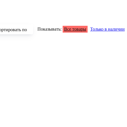
Показывать:
Все товары
Только в наличии
ортировать по
зрастанию
быванию цены
аличию
азванию
опулярности