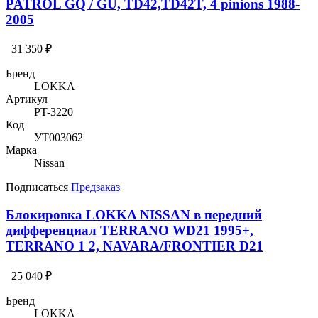
PATROL GQ / GU, TD42,TD42T, 4 pinions 1988-
2005
31 350 ₽
Бренд
LOKKA
Артикул
PT-3220
Код
УТ003062
Марка
Nissan
Подписаться
Предзаказ
Блокировка LOKKA NISSAN в передний
дифференциал TERRANO WD21 1995+,
TERRANO 1 2, NAVARA/FRONTIER D21
25 040 ₽
Бренд
LOKKA