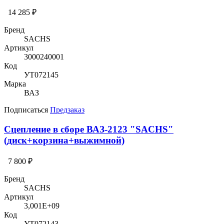
14 285 ₽
Бренд
SACHS
Артикул
3000240001
Код
УТ072145
Марка
ВАЗ
Подписаться
Предзаказ
Сцепление в сборе ВАЗ-2123 "SACHS"
(диск+корзина+выжимной)
7 800 ₽
Бренд
SACHS
Артикул
3,001E+09
Код
УТ072143