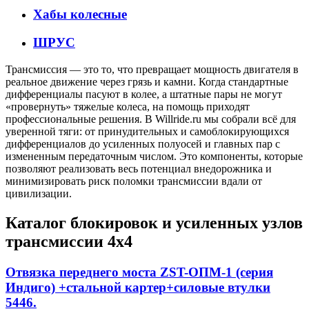
Хабы колесные
ШРУС
Трансмиссия — это то, что превращает мощность двигателя в
реальное движение через грязь и камни. Когда стандартные
дифференциалы пасуют в колее, а штатные пары не могут
«провернуть» тяжелые колеса, на помощь приходят
профессиональные решения. В Willride.ru мы собрали всё для
уверенной тяги: от принудительных и самоблокирующихся
дифференциалов до усиленных полуосей и главных пар с
измененным передаточным числом. Это компоненты, которые
позволяют реализовать весь потенциал внедорожника и
минимизировать риск поломки трансмиссии вдали от
цивилизации.
Каталог блокировок и усиленных узлов
трансмиссии 4х4
Отвязка переднего моста ZST-ОПМ-1 (серия
Индиго) +стальной картер+силовые втулки
5446.