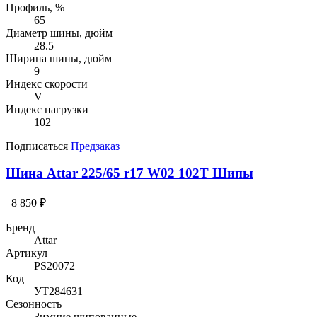
Профиль, %
65
Диаметр шины, дюйм
28.5
Ширина шины, дюйм
9
Индекс скорости
V
Индекс нагрузки
102
Подписаться
Предзаказ
Шина Attar 225/65 r17 W02 102T Шипы
8 850 ₽
Бренд
Attar
Артикул
PS20072
Код
УТ284631
Сезонность
Зимние шипованные