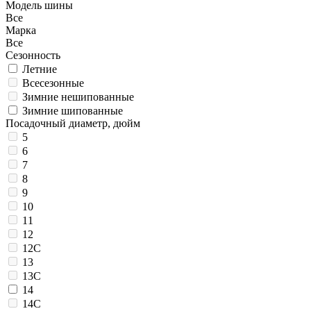
Модель шины
Все
Марка
Все
Сезонность
Летние
Всесезонные
Зимние нешипованные
Зимние шипованные
Посадочный диаметр, дюйм
5
6
7
8
9
10
11
12
12C
13
13C
14
14C