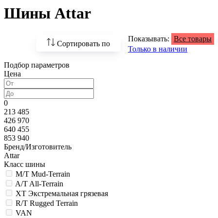
Шины Attar
Показывать:
Все товары
Сортировать по
Только в наличии
Подбор параметров
По возрастанию
Цена
цены
По убыванию цены
0
213 485
По наличию
426 970
640 455
По названию
853 940
Бренд/Изготовитель
По популярности
Attar
Класс шины
M/T Mud-Terrain
A/T All-Terrain
XT Экстремальная грязевая
R/T Rugged Terrain
VAN