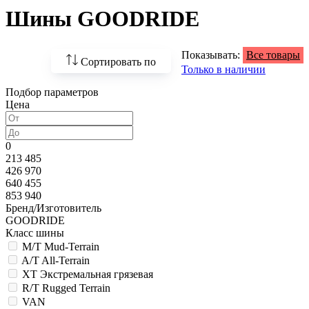
Шины GOODRIDE
Показывать:
Все товары
Сортировать по
Только в наличии
Подбор параметров
По возрастанию
Цена
цены
По убыванию цены
0
213 485
По наличию
426 970
640 455
По названию
853 940
Бренд/Изготовитель
По популярности
GOODRIDE
Класс шины
M/T Mud-Terrain
A/T All-Terrain
XT Экстремальная грязевая
R/T Rugged Terrain
VAN