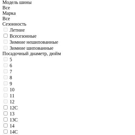
Модель шины
Все
Марка
Все
Сезонность
Летние
Всесезонные
Зимние нешипованные
Зимние шипованные
Посадочный диаметр, дюйм
5
6
7
8
9
10
11
12
12C
13
13C
14
14C