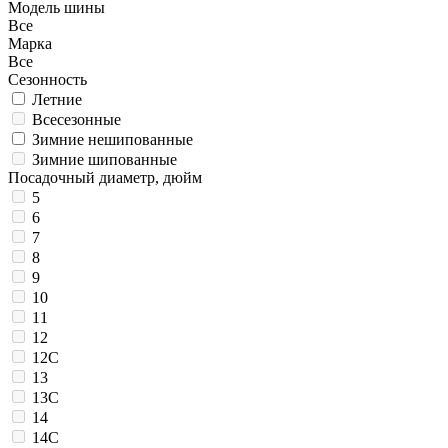
Модель шины
Все
Марка
Все
Сезонность
Летние
Всесезонные
Зимние нешипованные
Зимние шипованные
Посадочный диаметр, дюйм
5
6
7
8
9
10
11
12
12C
13
13C
14
14C