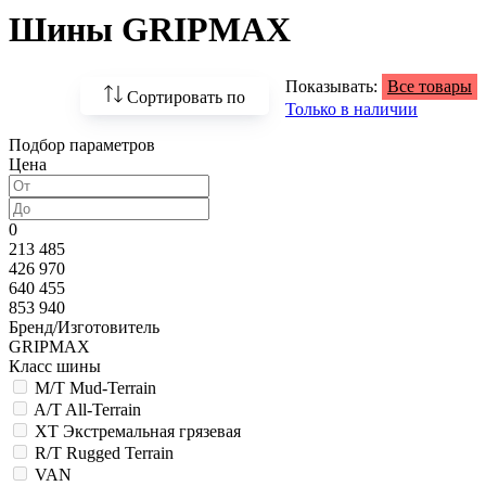
Шины GRIPMAX
Показывать:
Все товары
Сортировать по
Только в наличии
Подбор параметров
По возрастанию
Цена
цены
По убыванию цены
0
213 485
По наличию
426 970
640 455
По названию
853 940
Бренд/Изготовитель
По популярности
GRIPMAX
Класс шины
M/T Mud-Terrain
A/T All-Terrain
XT Экстремальная грязевая
R/T Rugged Terrain
VAN