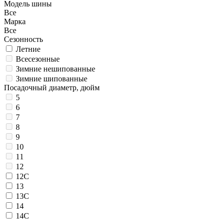
Модель шины
Все
Марка
Все
Сезонность
Летние
Всесезонные
Зимние нешипованные
Зимние шипованные
Посадочный диаметр, дюйм
5
6
7
8
9
10
11
12
12C
13
13C
14
14C