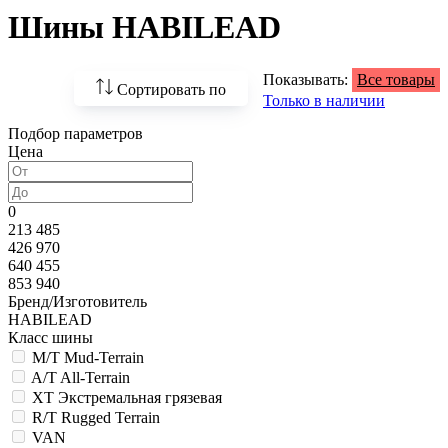
Шины HABILEAD
Показывать:
Все товары
Сортировать по
Только в наличии
Подбор параметров
По возрастанию
Цена
цены
По убыванию цены
0
213 485
По наличию
426 970
640 455
По названию
853 940
Бренд/Изготовитель
По популярности
HABILEAD
Класс шины
M/T Mud-Terrain
A/T All-Terrain
XT Экстремальная грязевая
R/T Rugged Terrain
VAN