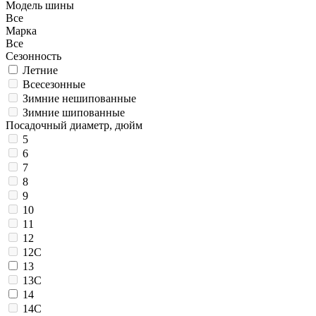
Модель шины
Все
Марка
Все
Сезонность
Летние
Всесезонные
Зимние нешипованные
Зимние шипованные
Посадочный диаметр, дюйм
5
6
7
8
9
10
11
12
12C
13
13C
14
14C