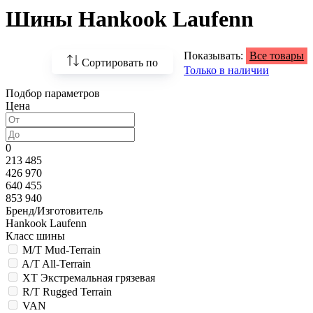
Шины Hankook Laufenn
Показывать:
Все товары
Сортировать по
Только в наличии
Подбор параметров
По возрастанию
Цена
цены
По убыванию цены
0
213 485
По наличию
426 970
640 455
По названию
853 940
Бренд/Изготовитель
По популярности
Hankook Laufenn
Класс шины
M/T Mud-Terrain
A/T All-Terrain
XT Экстремальная грязевая
R/T Rugged Terrain
VAN