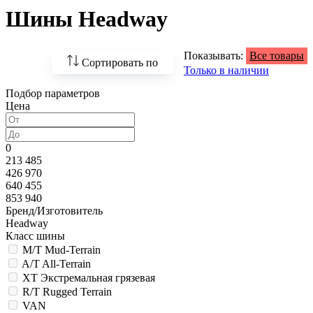
Шины Headway
Показывать:
Все товары
Сортировать по
Только в наличии
Подбор параметров
По возрастанию
Цена
цены
По убыванию цены
0
213 485
По наличию
426 970
640 455
По названию
853 940
Бренд/Изготовитель
По популярности
Headway
Класс шины
M/T Mud-Terrain
A/T All-Terrain
XT Экстремальная грязевая
R/T Rugged Terrain
VAN