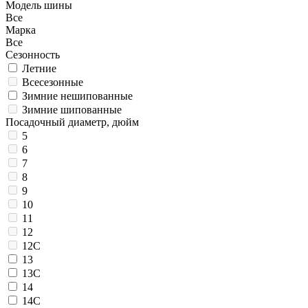
Модель шины
Все
Марка
Все
Сезонность
Летние
Всесезонные
Зимние нешипованные
Зимние шипованные
Посадочный диаметр, дюйм
5
6
7
8
9
10
11
12
12C
13
13C
14
14C