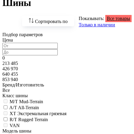
Шины
Показывать:
Все товары
Сортировать по
Только в наличии
Подбор параметров
По возрастанию
Цена
цены
По убыванию цены
0
213 485
По наличию
426 970
640 455
По названию
853 940
Бренд/Изготовитель
По популярности
Все
Класс шины
M/T Mud-Terrain
A/T All-Terrain
XT Экстремальная грязевая
R/T Rugged Terrain
VAN
Модель шины