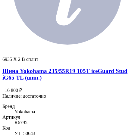
6935 X 2 В сплит
Шина Yokohama 235/55R19 105T iceGuard Stud
iG65 TL (шип.)
16 800 ₽
Наличие:
достаточно
Бренд
Yokohama
Артикул
R6795
Код
УТ150643