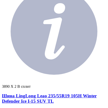
3890 X 2 В сплит
Шина LingLong Leao 235/55R19 105H Winter
Defender Ice I-15 SUV TL