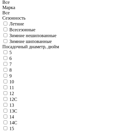
Все
Марка
Все
Сезонность
Летние
Всесезонные
Зимние нешипованные
Зимние шипованные
Посадочный диаметр, дюйм
5
6
7
8
9
10
11
12
12C
13
13C
14
14C
15