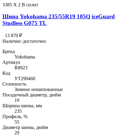
3385 X 2 В сплит
Шина Yokohama 235/55R19 105Q iceGuard
Studless G075 TL
13 870 ₽
Наличие:
достаточно
Бренд
Yokohama
Артикул
R8923
Код
УТ290460
Сезонность
Зимние нешипованные
Посадочный диаметр, дюйм
19
Ширина шины, мм
235
Профиль, %
55
Диаметр шины, дюйм
29