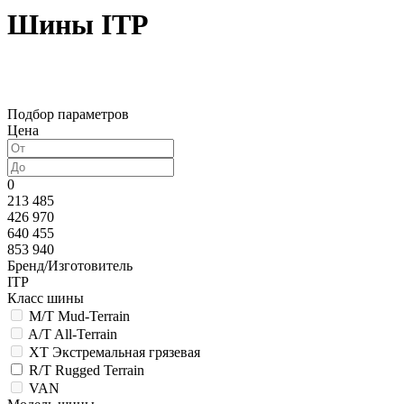
Шины ITP
Подбор параметров
Цена
0
213 485
426 970
640 455
853 940
Бренд/Изготовитель
ITP
Класс шины
M/T Mud-Terrain
A/T All-Terrain
XT Экстремальная грязевая
R/T Rugged Terrain
VAN