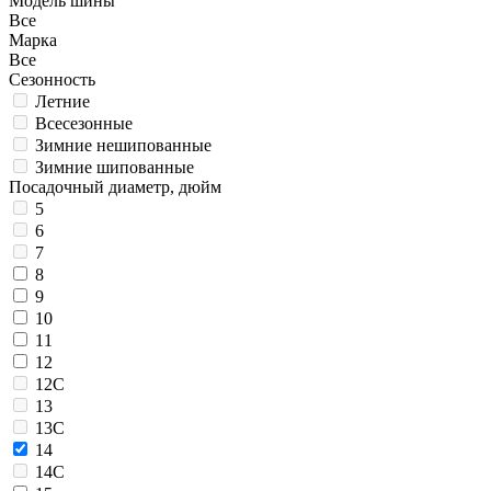
Модель шины
Все
Марка
Все
Сезонность
Летние
Всесезонные
Зимние нешипованные
Зимние шипованные
Посадочный диаметр, дюйм
5
6
7
8
9
10
11
12
12C
13
13C
14
14C