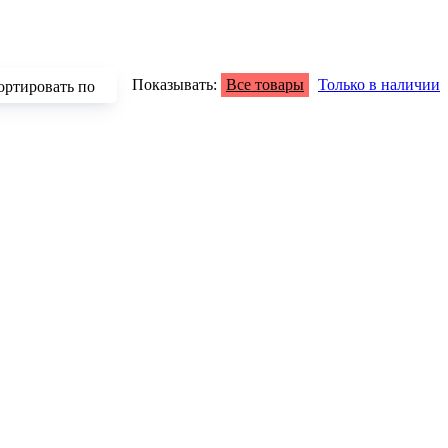
Показывать:
Все товары
Только в наличии
ортировать по
зрастанию
быванию цены
аличию
азванию
опулярности