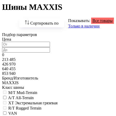
Шины MAXXIS
Показывать:
Все товары
Сортировать по
Только в наличии
Подбор параметров
По возрастанию
Цена
цены
По убыванию цены
0
213 485
По наличию
426 970
640 455
По названию
853 940
Бренд/Изготовитель
По популярности
MAXXIS
Класс шины
M/T Mud-Terrain
A/T All-Terrain
XT Экстремальная грязевая
R/T Rugged Terrain
VAN