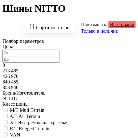
Шины NITTO
Показывать:
Все товары
Сортировать по
Только в наличии
Подбор параметров
По возрастанию
Цена
цены
По убыванию цены
0
213 485
По наличию
426 970
640 455
По названию
853 940
Бренд/Изготовитель
По популярности
NITTO
Класс шины
M/T Mud-Terrain
A/T All-Terrain
XT Экстремальная грязевая
R/T Rugged Terrain
VAN