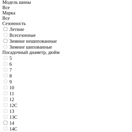
Модель шины
Все
Марка
Все
Сезонность
Летние
Всесезонные
Зимние нешипованные
Зимние шипованные
Посадочный диаметр, дюйм
5
6
7
8
9
10
11
12
12C
13
13C
14
14C