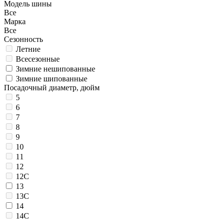
Модель шины
Все
Марка
Все
Сезонность
Летние
Всесезонные
Зимние нешипованные
Зимние шипованные
Посадочный диаметр, дюйм
5
6
7
8
9
10
11
12
12C
13
13C
14
14C