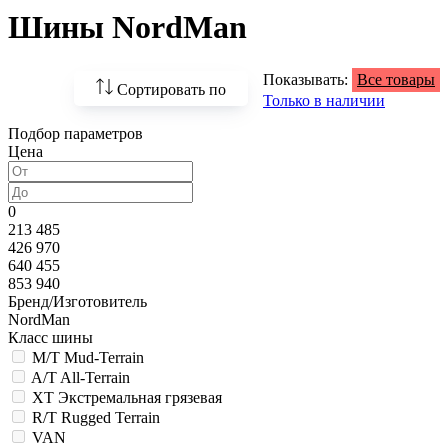
Шины NordMan
Показывать:
Все товары
Сортировать по
Только в наличии
Подбор параметров
По возрастанию
Цена
цены
По убыванию цены
0
213 485
По наличию
426 970
640 455
По названию
853 940
Бренд/Изготовитель
По популярности
NordMan
Класс шины
M/T Mud-Terrain
A/T All-Terrain
XT Экстремальная грязевая
R/T Rugged Terrain
VAN