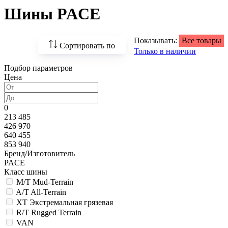
Шины PACE
Показывать:
Все товары
Сортировать по
Только в наличии
Подбор параметров
По возрастанию
Цена
цены
По убыванию цены
0
213 485
По наличию
426 970
640 455
По названию
853 940
Бренд/Изготовитель
По популярности
PACE
Класс шины
M/T Mud-Terrain
A/T All-Terrain
XT Экстремальная грязевая
R/T Rugged Terrain
VAN