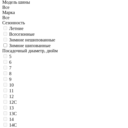
Модель шины
Все
Марка
Все
Сезонность
Летние
Всесезонные
Зимние нешипованные
Зимние шипованные
Посадочный диаметр, дюйм
5
6
7
8
9
10
11
12
12C
13
13C
14
14C