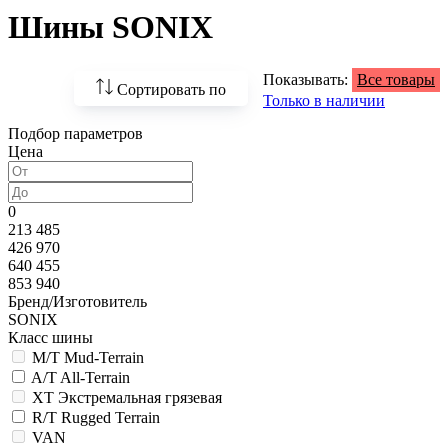
Шины SONIX
Показывать:
Все товары
Сортировать по
Только в наличии
Подбор параметров
По возрастанию
Цена
цены
По убыванию цены
0
213 485
По наличию
426 970
640 455
По названию
853 940
Бренд/Изготовитель
По популярности
SONIX
Класс шины
M/T Mud-Terrain
A/T All-Terrain
XT Экстремальная грязевая
R/T Rugged Terrain
VAN