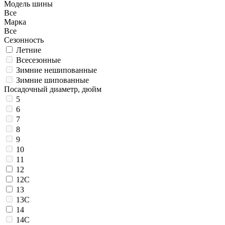
Модель шины
Все
Марка
Все
Сезонность
Летние
Всесезонные
Зимние нешипованные
Зимние шипованные
Посадочный диаметр, дюйм
5
6
7
8
9
10
11
12
12C
13
13C
14
14C