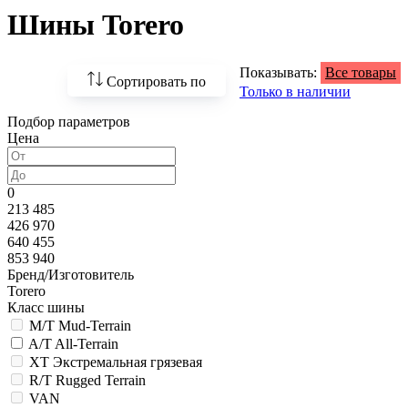
Шины Torero
Показывать:
Все товары
Сортировать по
Только в наличии
Подбор параметров
По возрастанию
Цена
цены
По убыванию цены
0
213 485
По наличию
426 970
640 455
По названию
853 940
Бренд/Изготовитель
По популярности
Torero
Класс шины
M/T Mud-Terrain
A/T All-Terrain
XT Экстремальная грязевая
R/T Rugged Terrain
VAN