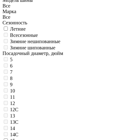
Модель шины
Все
Марка
Все
Сезонность
Летние
Всесезонные
Зимние нешипованные
Зимние шипованные
Посадочный диаметр, дюйм
5
6
7
8
9
10
11
12
12C
13
13C
14
14C