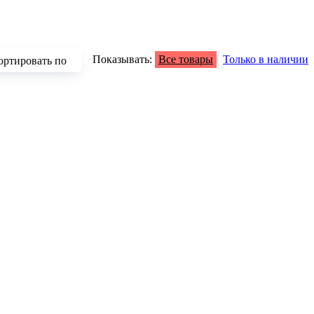
Показывать:
Все товары
Только в наличии
ортировать по
зрастанию
быванию цены
аличию
азванию
опулярности