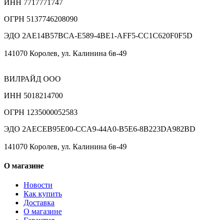
ИНН 7717771747
ОГРН 5137746208090
ЭДО 2AE14B57BCA-E589-4BE1-AFF5-CC1C620F0F5D
141070 Королев, ул. Калинина 6в-49
ВИЛРАЙД ООО
ИНН 5018214700
ОГРН 1235000052583
ЭДО 2AECEB95E00-CCA9-44A0-B5E6-8B223DA982BD
141070 Королев, ул. Калинина 6в-49
О магазине
Новости
Как купить
Доставка
О магазине