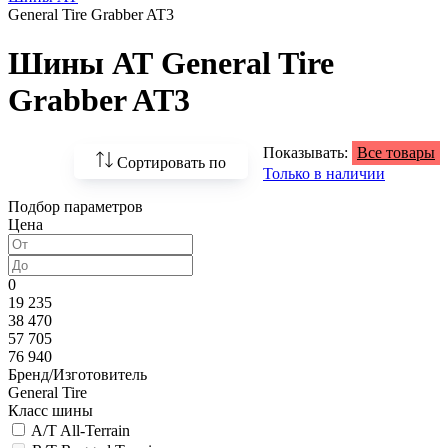
General Tire Grabber AT3
Шины АТ General Tire
Grabber AT3
Показывать:
Все товары
Сортировать по
Только в наличии
Подбор параметров
По возрастанию
Цена
цены
По убыванию цены
0
19 235
По наличию
38 470
57 705
По названию
76 940
Бренд/Изготовитель
По популярности
General Tire
Класс шины
A/T All-Terrain