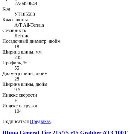
2A0450649
Код
УТ185583
Класс шины
A/T All-Terrain
Сезонность
Летние
Посадочный диаметр, дюйм
18
Ширина шины, мм
235
Профиль, %
55
Диаметр шины, дюйм
28
Ширина шины, дюйм
9.5
Индекс скорости
H
Индекс нагрузки
104
Подписаться
Предзаказ
Шина General Tire 215/75 r15 Grabber AT3 100T