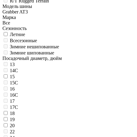
R/T Rugged Terrain
Модель шины
Grabber AT3
Марка
Все
Сезонность
Летние
Всесезонные
Зимние нешипованные
Зимние шипованные
Посадочный диаметр, дюйм
13
14C
15
15C
16
16C
17
17C
18
19
20
22