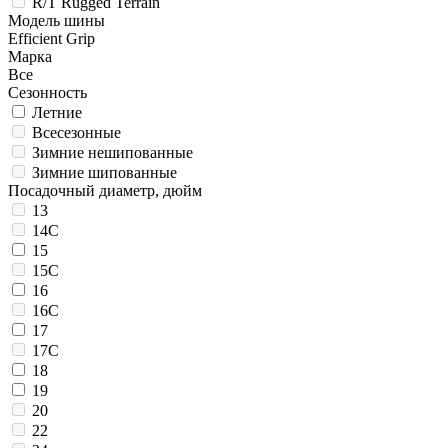
R/T Rugged Terrain
Модель шины
Efficient Grip
Марка
Все
Сезонность
Летние
Всесезонные
Зимние нешипованные
Зимние шипованные
Посадочный диаметр, дюйм
13
14C
15
15C
16
16C
17
17C
18
19
20
22