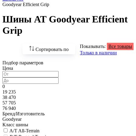
Goodyear Efficient Grip
Шины АТ Goodyear Efficient
Grip
Показывать:
Все товары
Сортировать по
Только в наличии
Подбор параметров
По возрастанию
Цена
цены
По убыванию цены
0
19 235
По наличию
38 470
57 705
По названию
76 940
Бренд/Изготовитель
По популярности
Goodyear
Класс шины
A/T All-Terrain