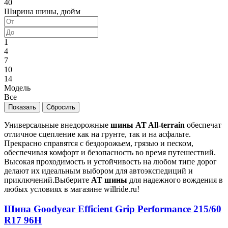
40
Ширина шины, дюйм
1
4
7
10
14
Модель
Все
Универсальные внедорожные
шины AT All-terrain
обеспечат
отличное сцепление как на грунте, так и на асфальте.
Прекрасно справятся с бездорожьем, грязью и песком,
обеспечивая комфорт и безопасность во время путешествий.
Высокая проходимость и устойчивость на любом типе дорог
делают их идеальным выбором для автоэкспедиций и
приключений.Выберите
AT шины
для надежного вождения в
любых условиях в магазине willride.ru!
Шина Goodyear Efficient Grip Performance 215/60
R17 96H