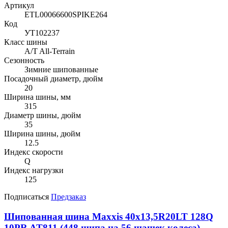
Артикул
ETL00066600SPIKE264
Код
УТ102237
Класс шины
A/T All-Terrain
Сезонность
Зимние шипованные
Посадочный диаметр, дюйм
20
Ширина шины, мм
315
Диаметр шины, дюйм
35
Ширина шины, дюйм
12.5
Индекс скорости
Q
Индекс нагрузки
125
Подписаться
Предзаказ
Шипованная шина Maxxis 40x13,5R20LT 128Q
10PR AT811 (448 шипа на 56 шашек колеса)