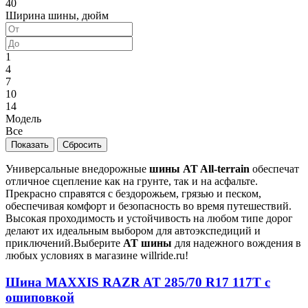
40
Ширина шины, дюйм
1
4
7
10
14
Модель
Все
Универсальные внедорожные
шины AT All-terrain
обеспечат
отличное сцепление как на грунте, так и на асфальте.
Прекрасно справятся с бездорожьем, грязью и песком,
обеспечивая комфорт и безопасность во время путешествий.
Высокая проходимость и устойчивость на любом типе дорог
делают их идеальным выбором для автоэкспедиций и
приключений.Выберите
AT шины
для надежного вождения в
любых условиях в магазине willride.ru!
Шина MAXXIS RAZR AT 285/70 R17 117T с
ошиповкой