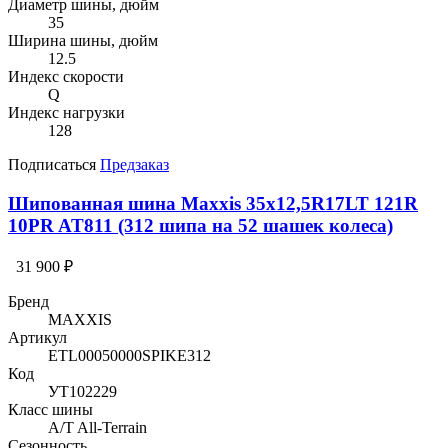
Диаметр шины, дюйм
35
Ширина шины, дюйм
12.5
Индекс скорости
Q
Индекс нагрузки
128
Подписаться
Предзаказ
Шипованная шина Maxxis 35x12,5R17LT 121R
10PR AT811 (312 шипа на 52 шашек колеса)
31 900 ₽
Бренд
MAXXIS
Артикул
ETL00050000SPIKE312
Код
УТ102229
Класс шины
A/T All-Terrain
Сезонность