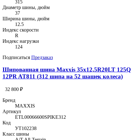
315
Диаметр шины, дюйм
37
Ширина шины, дюйм
12.5
Индекс скорости
R
Индекс нагрузки
124
Подписаться
Предзаказ
Шипованная шина Maxxis 35x12,5R20LT 125Q
12PR AT811 (312 шипа на 52 шашек колеса)
32 800 ₽
Бренд
MAXXIS
Артикул
ETL00066600SPIKE312
Код
УТ102238
Класс шины
A/T All-Terrain