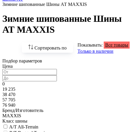
Зимние шипованные Шины АТ MAXXIS
Зимние шипованные Шины
АТ MAXXIS
Показывать:
Все товары
Сортировать по
Только в наличии
Подбор параметров
По возрастанию
Цена
цены
По убыванию цены
0
19 235
По наличию
38 470
57 705
По названию
76 940
Бренд/Изготовитель
По популярности
MAXXIS
Класс шины
A/T All-Terrain