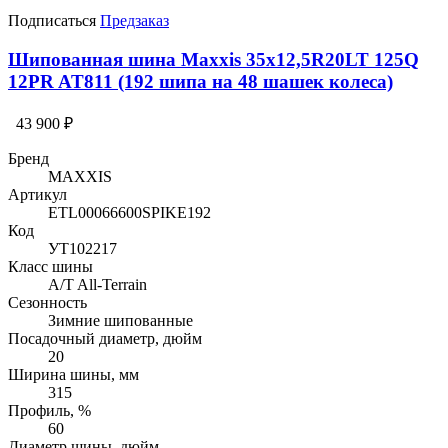
Подписаться
Предзаказ
Шипованная шина Maxxis 35x12,5R20LT 125Q
12PR AT811 (192 шипа на 48 шашек колеса)
43 900 ₽
Бренд
MAXXIS
Артикул
ETL00066600SPIKE192
Код
УТ102217
Класс шины
A/T All-Terrain
Сезонность
Зимние шипованные
Посадочный диаметр, дюйм
20
Ширина шины, мм
315
Профиль, %
60
Диаметр шины, дюйм