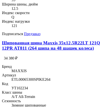
Ширина шины, дюйм
12.5
Индекс скорости
Q
Индекс нагрузки
121
Подписаться
Предзаказ
Шипованная шина Maxxis 35x12,5R22LT 121Q
12PR AT811 (264 шипа на 48 шашек колеса)
34 380 ₽
Бренд
MAXXIS
Артикул
ETL00065300SPIKE264
Код
УТ102234
Класс шины
A/T All-Terrain
Сезонность
Зимние шипованные