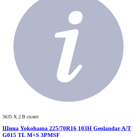
5635 X 2 В сплит
Шина Yokohama 225/70R16 103H Geolandar A/T
G015 TL M+S 3PMSF