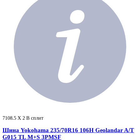
7108.5 X 2 В сплит
Шина Yokohama 235/70R16 106H Geolandar A/T
G015 TL M+S 3PMSF