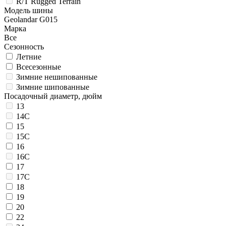
R/T Rugged Terrain
Модель шины
Geolandar G015
Марка
Все
Сезонность
Летние
Всесезонные
Зимние нешипованные
Зимние шипованные
Посадочный диаметр, дюйм
13
14C
15
15C
16
16C
17
17C
18
19
20
22