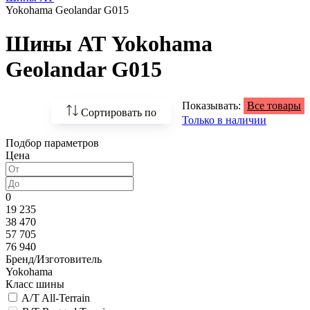
Yokohama Geolandar G015
Шины АТ Yokohama
Geolandar G015
Показывать:
Все товары
Сортировать по
Только в наличии
Подбор параметров
По возрастанию
Цена
цены
По убыванию цены
0
19 235
По наличию
38 470
57 705
По названию
76 940
Бренд/Изготовитель
По популярности
Yokohama
Класс шины
A/T All-Terrain