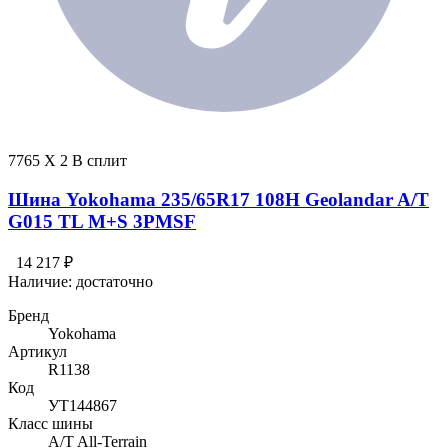
7765 X 2 В сплит
Шина Yokohama 235/65R17 108H Geolandar A/T
G015 TL M+S 3PMSF
14 217 ₽
Наличие:
достаточно
Бренд
Yokohama
Артикул
R1138
Код
УТ144867
Класс шины
A/T All-Terrain