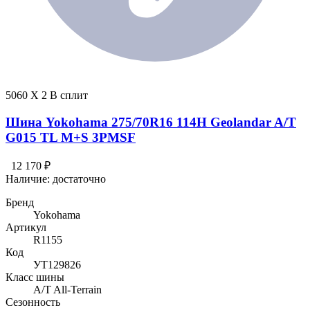
5060 X 2 В сплит
Шина Yokohama 275/70R16 114H Geolandar A/T
G015 TL M+S 3PMSF
12 170 ₽
Наличие:
достаточно
Бренд
Yokohama
Артикул
R1155
Код
УТ129826
Класс шины
A/T All-Terrain
Сезонность