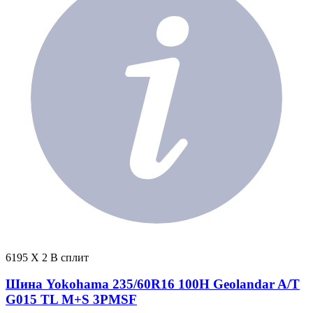
6195 X 2 В сплит
Шина Yokohama 235/60R16 100H Geolandar A/T
G015 TL M+S 3PMSF