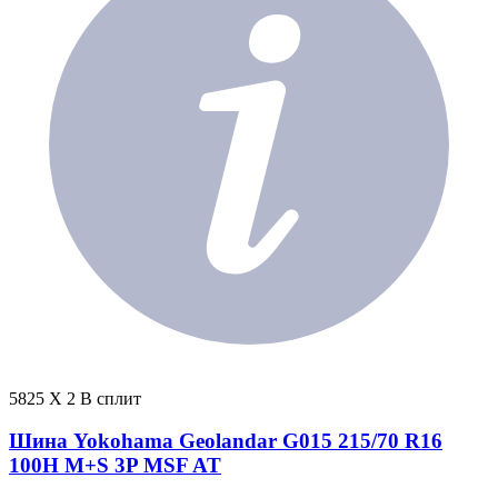
5825 X 2 В сплит
Шина Yokohama Geolandar G015 215/70 R16
100H M+S 3P MSF AT