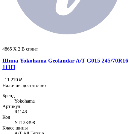
4865 X 2 В сплит
Шина Yokohama Geolandar A/T G015 245/70R16
111H
11 270 ₽
Наличие:
достаточно
Бренд
Yokohama
Артикул
R1148
Код
УТ123398
Класс шины
A/T All-Terrain