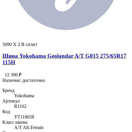
5090 X 2 В сплит
Шина Yokohama Geolandar A/T G015 275/65R17
115H
12 390 ₽
Наличие:
достаточно
Бренд
Yokohama
Артикул
R1162
Код
УТ118658
Класс шины
A/T All-Terrain