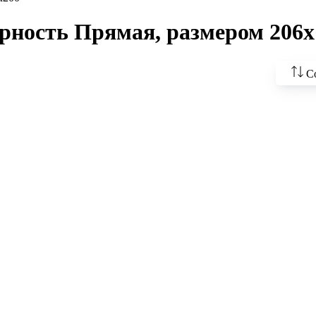
рность Прямая, размером 206x
С
По во
цены
По у
По н
По н
По п