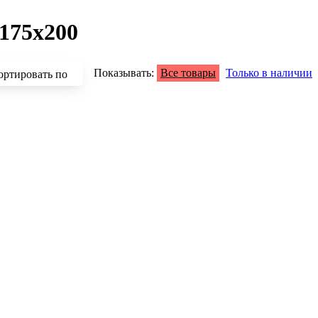
175x200
Показывать:
Все товары
Только в наличии
ортировать по
зрастанию
быванию цены
аличию
азванию
опулярности