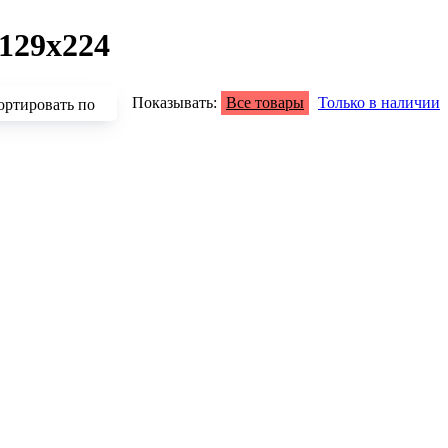
129x224
Показывать:
Все товары
Только в наличии
ортировать по
зрастанию
быванию цены
аличию
азванию
опулярности