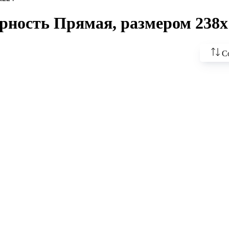
рность Прямая, размером 238x
С
По во
цены
По у
По н
По н
По п