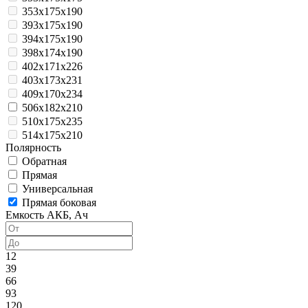
353x175x190
393x175x190
394x175x190
398x174x190
402x171x226
403x173x231
409x170x234
506x182x210
510x175x235
514x175x210
Полярность
Обратная
Прямая
Универсальная
Прямая боковая
Емкость АКБ, Ач
12
39
66
93
120