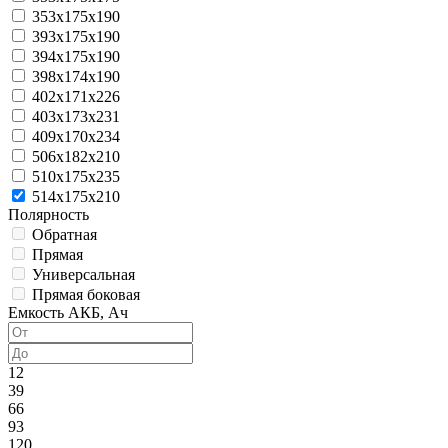
353x175x190
393x175x190
394x175x190
398x174x190
402x171x226
403x173x231
409x170x234
506x182x210
510x175x235
514x175x210
Полярность
Обратная
Прямая
Универсальная
Прямая боковая
Емкость АКБ, Ач
12
39
66
93
120