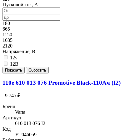
Пусковой ток, А
180
665
1150
1635
2120
Напряжение, В
12v
12В
110e 610 013 076 Promotive Black-110Ач (I2)
9 745 ₽
Бренд
Varta
Артикул
610 013 076 I2
Код
УТ046059