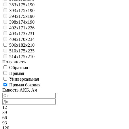
353x175x190
393x175x190
394x175x190
398x174x190
402x171x226
403x173x231
409x170x234
506x182x210
510x175x235
514x175x210
Полярность
Обратная
Прямая
Универсальная
Прямая боковая
Емкость АКБ, Ач
12
39
66
93
120