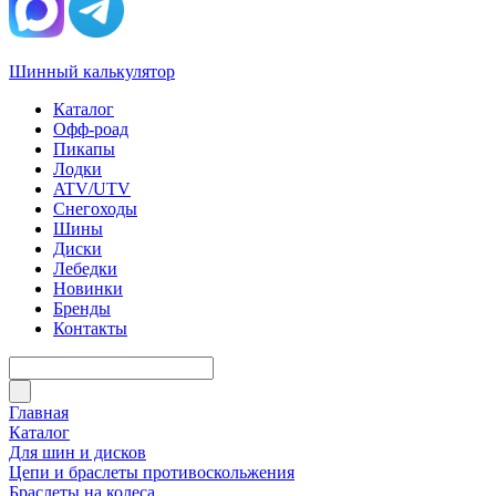
Шинный калькулятор
Каталог
Офф-роад
Пикапы
Лодки
ATV/UTV
Снегоходы
Шины
Диски
Лебедки
Новинки
Бренды
Контакты
Главная
Каталог
Для шин и дисков
Цепи и браслеты противоскольжения
Браслеты на колеса