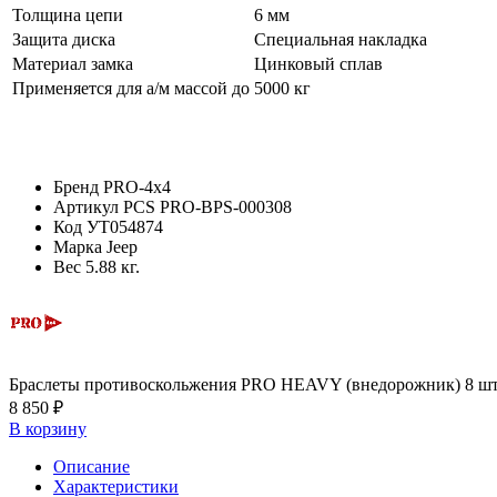
Толщина цепи
6 мм
Защита диска
Специальная накладка
Материал замка
Цинковый сплав
Применяется для а/м массой до
5000 кг
Бренд
PRO-4x4
Артикул
PCS PRO-BPS-000308
Код
УТ054874
Марка
Jeep
Вес
5.88 кг.
Браслеты противоскольжения PRO HEAVY (внедорожник) 8 ш
8 850 ₽
В корзину
Описание
Характеристики