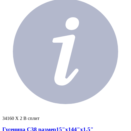
34160 X 2 В сплит
Гусеница C38 размер15"х144"х1,5"