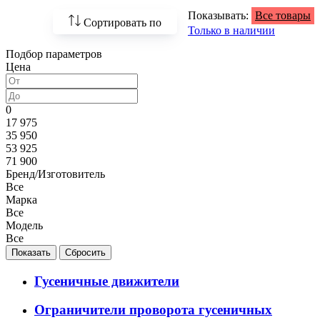
Показывать:
Все товары
Сортировать по
Только в наличии
Подбор параметров
По возрастанию
Цена
цены
По убыванию цены
0
17 975
По наличию
35 950
53 925
По названию
71 900
Бренд/Изготовитель
По популярности
Все
Марка
Все
Модель
Все
Гусеничные движители
Ограничители проворота гусеничных