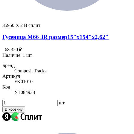
35950 X 2 В сплит
Гусеница M66 3R размер15"х154"х2,62"
68 320 ₽
Наличие:
1 шт
Бренд
Composit Tracks
Артикул
FK01010
Код
УТ084933
шт
В корзину