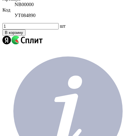
NВ00000
Код
УТ084890
шт
В корзину