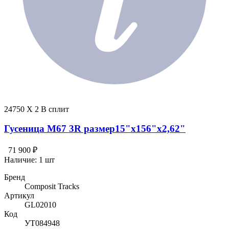
24750 X 2 В сплит
Гусеница M67 3R размер15"х156"х2,62"
71 900 ₽
Наличие:
1 шт
Бренд
Composit Tracks
Артикул
GL02010
Код
УТ084948