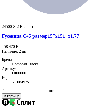
24500 X 2 В сплит
Гусеница C45 размер15"х151"х1,77"
58 470 ₽
Наличие:
2 шт
Бренд
Composit Tracks
Артикул
DI00000
Код
УТ084925
шт
В корзину