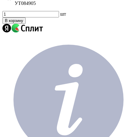
УТ084905
шт
В корзину