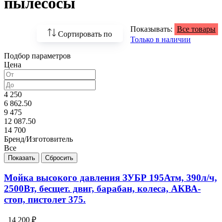
пылесосы
Показывать:
Все товары
Сортировать по
Только в наличии
Подбор параметров
По возрастанию
Цена
цены
По убыванию цены
4 250
6 862.50
По наличию
9 475
12 087.50
По названию
14 700
Бренд/Изготовитель
По популярности
Все
Мойка высокого давления ЗУБР 195Атм, 390л/ч,
2500Вт, бесщет. двиг, барабан, колеса, АКВА-
стоп, пистолет 375.
14 200 ₽