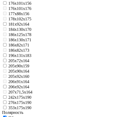
176x101x156
176x101x176
177x88x156
178x102x175
181x92x164
184x130x170
186x125x178
186x130x171
186x82x171
186x82x173
196x131x183
205x72x164
205x90x159
205x90x164
205x92x160
206x91x164
206x92x164
207x71,5x164
242x175x190
276x175x190
353x175x190
Полярность