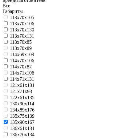
Бренд/Изготовитель
По популярности
Все
Габариты
113x70x105
113x70x106
113x70x130
113x70x131
113x70x85
113x70x89
114x69x109
114x70x106
114x70x87
114x71x106
114x71x131
121x61x131
121x71x93
122x61x135
130x90x114
134x89x176
135x75x139
135x90x167
136x61x131
136x76x134