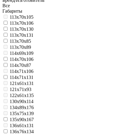
Бренд/Изготовитель
По популярности
Все
Габариты
113x70x105
113x70x106
113x70x130
113x70x131
113x70x85
113x70x89
114x69x109
114x70x106
114x70x87
114x71x106
114x71x131
121x61x131
121x71x93
122x61x135
130x90x114
134x89x176
135x75x139
135x90x167
136x61x131
136x76x134