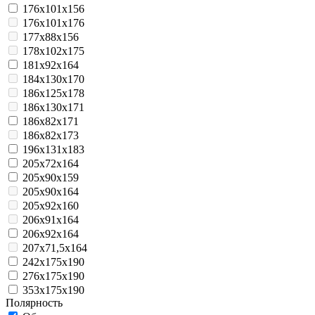
176x101x156
176x101x176
177x88x156
178x102x175
181x92x164
184x130x170
186x125x178
186x130x171
186x82x171
186x82x173
196x131x183
205x72x164
205x90x159
205x90x164
205x92x160
206x91x164
206x92x164
207x71,5x164
242x175x190
276x175x190
353x175x190
Полярность