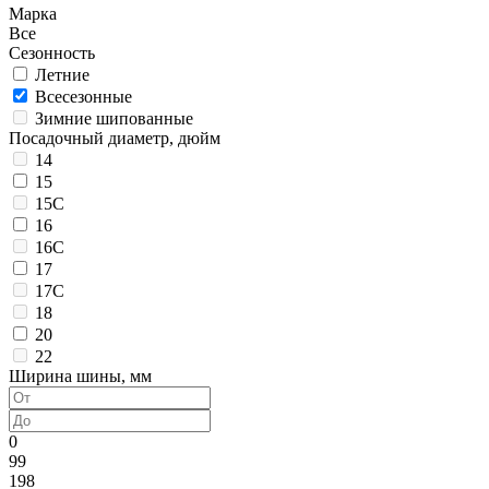
Марка
Все
Сезонность
Летние
Всесезонные
Зимние шипованные
Посадочный диаметр, дюйм
14
15
15C
16
16C
17
17C
18
20
22
Ширина шины, мм
0
99
198