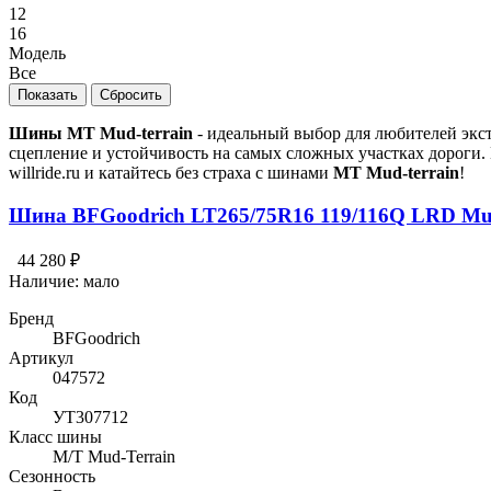
12
16
Модель
Все
Шины MT Mud-terrain
- идеальный выбор для любителей экс
сцепление и устойчивость на самых сложных участках дороги.
willride.ru и катайтесь без страха с шинами
MT Mud-terrain
!
Шина BFGoodrich LT265/75R16 119/116Q LRD Mu
44 280 ₽
Наличие:
мало
Бренд
BFGoodrich
Артикул
047572
Код
УТ307712
Класс шины
M/T Mud-Terrain
Сезонность