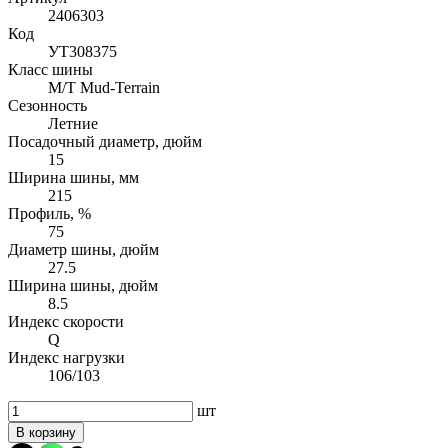
2406303
Код
УТ308375
Класс шины
M/T Mud-Terrain
Сезонность
Летние
Посадочный диаметр, дюйм
15
Ширина шины, мм
215
Профиль, %
75
Диаметр шины, дюйм
27.5
Ширина шины, дюйм
8.5
Индекс скорости
Q
Индекс нагрузки
106/103
шт
В корзину