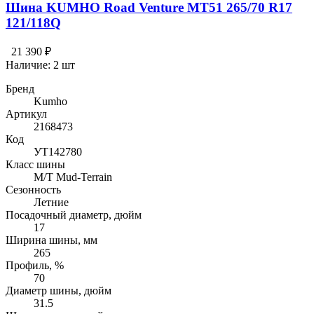
Шина KUMHO Road Venture MT51 265/70 R17
121/118Q
21 390 ₽
Наличие:
2 шт
Бренд
Kumho
Артикул
2168473
Код
УТ142780
Класс шины
M/T Mud-Terrain
Сезонность
Летние
Посадочный диаметр, дюйм
17
Ширина шины, мм
265
Профиль, %
70
Диаметр шины, дюйм
31.5