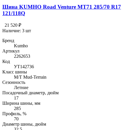
Шина KUMHO Road Venture MT71 285/70 R17
121/118Q
21 520 ₽
Наличие:
3 шт
Бренд
Kumho
Артикул
2262653
Код
УТ142736
Класс шины
M/T Mud-Terrain
Сезонность
Летние
Посадочный диаметр, дюйм
17
Ширина шины, мм
285
Профиль, %
70
Диаметр шины, дюйм
32.5