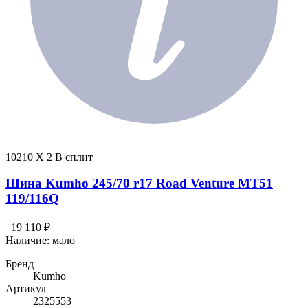
10210 X 2 В сплит
Шина Kumho 245/70 r17 Road Venture MT51
119/116Q
19 110 ₽
Наличие:
мало
Бренд
Kumho
Артикул
2325553