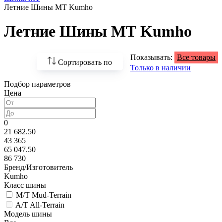
Летние Шины МТ Kumho
Летние Шины МТ Kumho
Показывать:
Все товары
Сортировать по
Только в наличии
Подбор параметров
По возрастанию
Цена
цены
По убыванию цены
0
21 682.50
По наличию
43 365
65 047.50
По названию
86 730
Бренд/Изготовитель
По популярности
Kumho
Класс шины
M/T Mud-Terrain
A/T All-Terrain
Модель шины