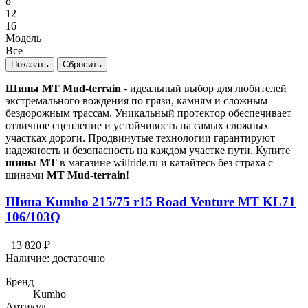
8
12
16
Модель
Все
Шины MT Mud-terrain
- идеальный выбор для любителей
экстремального вождения по грязи, камням и сложным
бездорожным трассам. Уникальный протектор обеспечивает
отличное сцепление и устойчивость на самых сложных
участках дороги. Продвинутые технологии гарантируют
надежность и безопасность на каждом участке пути. Купите
шины MT
в магазине willride.ru и катайтесь без страха с
шинами
MT Mud-terrain
!
Шина Kumho 215/75 r15 Road Venture MT KL71
106/103Q
13 820 ₽
Наличие:
достаточно
Бренд
Kumho
Артикул