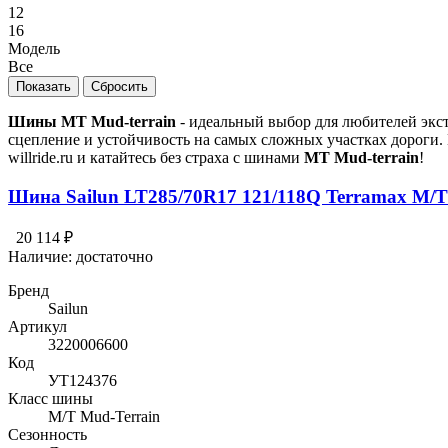
12
16
Модель
Все
Шины MT Mud-terrain
- идеальный выбор для любителей экс
сцепление и устойчивость на самых сложных участках дороги.
willride.ru и катайтесь без страха с шинами
MT Mud-terrain
!
Шина Sailun LT285/70R17 121/118Q Terramax M/
20 114 ₽
Наличие:
достаточно
Бренд
Sailun
Артикул
3220006600
Код
УТ124376
Класс шины
M/T Mud-Terrain
Сезонность