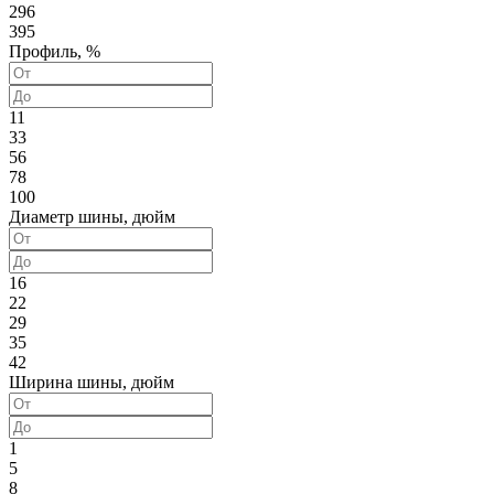
296
395
Профиль, %
11
33
56
78
100
Диаметр шины, дюйм
16
22
29
35
42
Ширина шины, дюйм
1
5
8