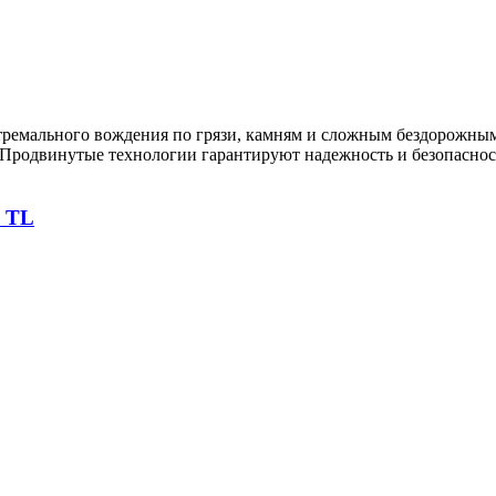
тремального вождения по грязи, камням и сложным бездорожным
 Продвинутые технологии гарантируют надежность и безопаснос
T TL