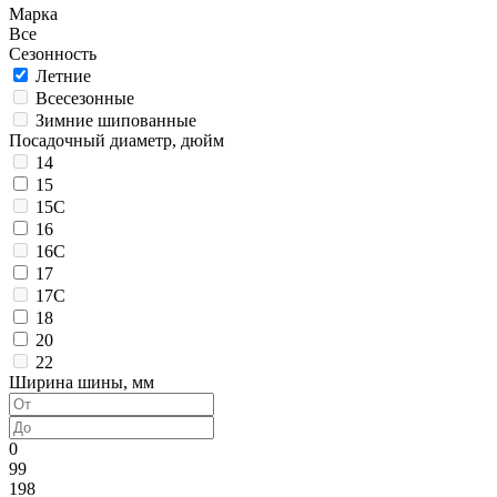
Марка
Все
Сезонность
Летние
Всесезонные
Зимние шипованные
Посадочный диаметр, дюйм
14
15
15C
16
16C
17
17C
18
20
22
Ширина шины, мм
0
99
198