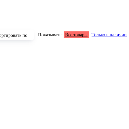
Показывать:
Все товары
Только в наличии
ортировать по
зрастанию
быванию цены
аличию
азванию
опулярности