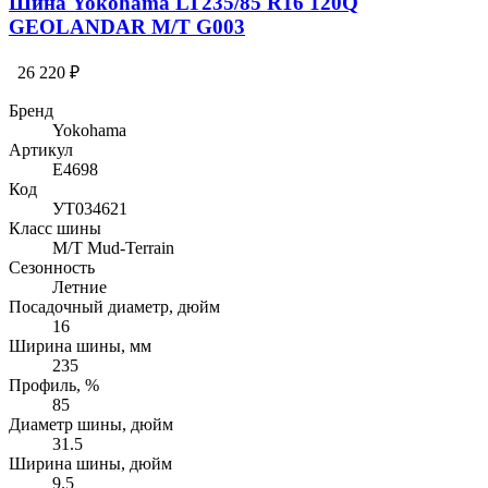
Шина Yokohama LT235/85 R16 120Q
GEOLANDAR M/T G003
26 220 ₽
Бренд
Yokohama
Артикул
E4698
Код
УТ034621
Класс шины
M/T Mud-Terrain
Сезонность
Летние
Посадочный диаметр, дюйм
16
Ширина шины, мм
235
Профиль, %
85
Диаметр шины, дюйм
31.5
Ширина шины, дюйм
9.5