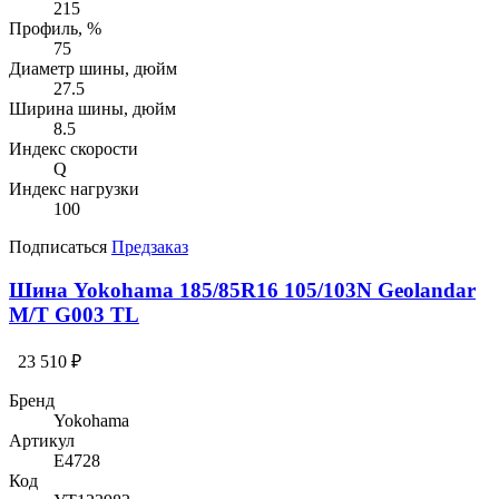
215
Профиль, %
75
Диаметр шины, дюйм
27.5
Ширина шины, дюйм
8.5
Индекс скорости
Q
Индекс нагрузки
100
Подписаться
Предзаказ
Шина Yokohama 185/85R16 105/103N Geolandar
M/T G003 TL
23 510 ₽
Бренд
Yokohama
Артикул
E4728
Код