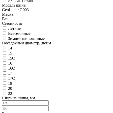
A/T All-Terrain
Модель шины
Geolandar G003
Марка
Все
Сезонность
Летние
Всесезонные
Зимние шипованные
Посадочный диаметр, дюйм
14
15
15C
16
16C
17
17C
18
20
22
Ширина шины, мм