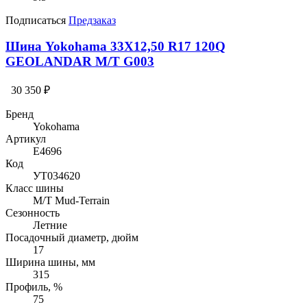
Подписаться
Предзаказ
Шина Yokohama 33X12,50 R17 120Q
GEOLANDAR M/T G003
30 350 ₽
Бренд
Yokohama
Артикул
E4696
Код
УТ034620
Класс шины
M/T Mud-Terrain
Сезонность
Летние
Посадочный диаметр, дюйм
17
Ширина шины, мм
315
Профиль, %
75