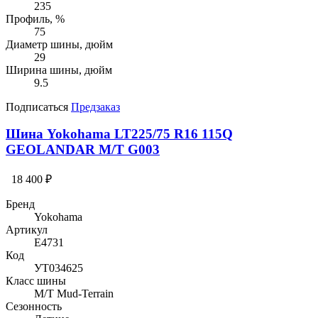
235
Профиль, %
75
Диаметр шины, дюйм
29
Ширина шины, дюйм
9.5
Подписаться
Предзаказ
Шина Yokohama LT225/75 R16 115Q
GEOLANDAR M/T G003
18 400 ₽
Бренд
Yokohama
Артикул
E4731
Код
УТ034625
Класс шины
M/T Mud-Terrain
Сезонность