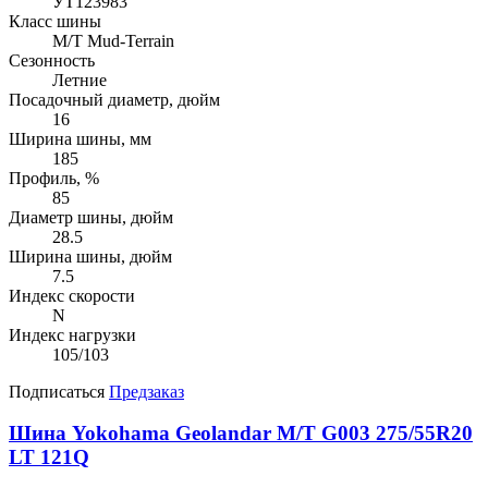
УТ123983
Класс шины
M/T Mud-Terrain
Сезонность
Летние
Посадочный диаметр, дюйм
16
Ширина шины, мм
185
Профиль, %
85
Диаметр шины, дюйм
28.5
Ширина шины, дюйм
7.5
Индекс скорости
N
Индекс нагрузки
105/103
Подписаться
Предзаказ
Шина Yokohama Geolandar M/T G003 275/55R20
LT 121Q