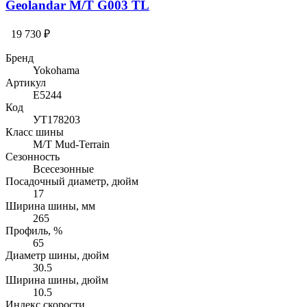
Geolandar M/T G003 TL
19 730 ₽
Бренд
Yokohama
Артикул
E5244
Код
УТ178203
Класс шины
M/T Mud-Terrain
Сезонность
Всесезонные
Посадочный диаметр, дюйм
17
Ширина шины, мм
265
Профиль, %
65
Диаметр шины, дюйм
30.5
Ширина шины, дюйм
10.5
Индекс скорости