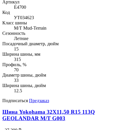
Артикул
E4700
Код
УТ034623
Класс шины
M/T Mud-Terrain
Сезонность
Летние
Посадочный диаметр, дюйм
15
Ширина шины, мм
315
Профиль, %
70
Диаметр шины, дюйм
33
Ширина шины, дюйм
12.5
Подписаться
Предзаказ
Шина Yokohama 32X11,50 R15 113Q
GEOLANDAR M/T G003