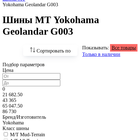
Yokohama Geolandar G003
Шины МТ Yokohama
Geolandar G003
Показывать:
Все товары
Сортировать по
Только в наличии
Подбор параметров
По возрастанию
Цена
цены
По убыванию цены
0
21 682.50
По наличию
43 365
65 047.50
По названию
86 730
Бренд/Изготовитель
По популярности
Yokohama
Класс шины
M/T Mud-Terrain