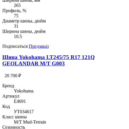
Ширина шины, мм
265
Профиль, %
75
Диаметр шины, дюйм
31
Ширина шины, дюйм
10.5
Подписаться
Предзаказ
Шина Yokohama LT245/75 R17 121Q
GEOLANDAR M/T G003
20 700 ₽
Бренд
Yokohama
Артикул
E4691
Код
УТ034617
Класс шины
M/T Mud-Terrain
Сезонность