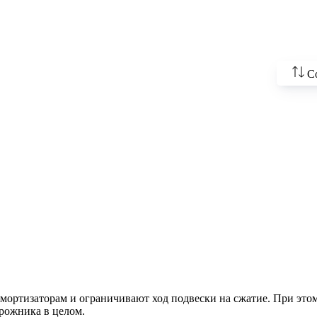
С
По во
цены
По у
По н
По н
По п
ртизаторам и ограничивают ход подвески на сжатие. При этом 
рожника в целом.