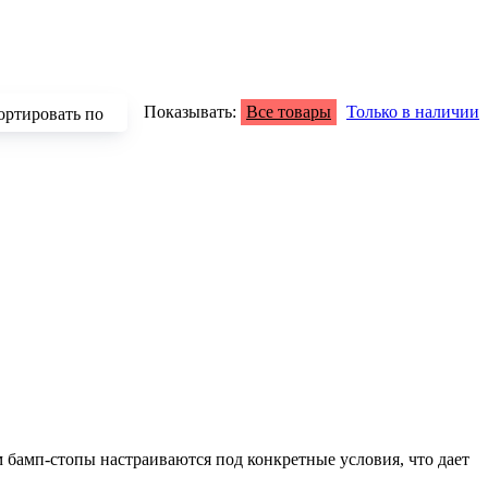
Показывать:
Все товары
Только в наличии
ортировать по
зрастанию
быванию цены
аличию
азванию
опулярности
бамп-стопы настраиваются под конкретные условия, что дает