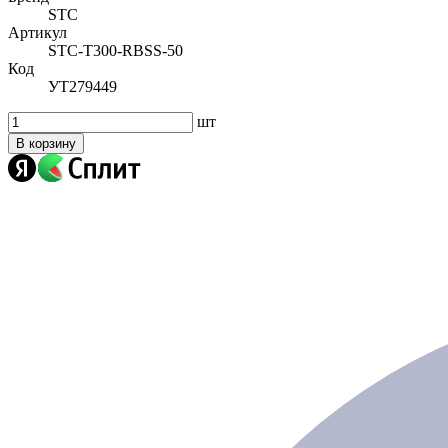
STC
Артикул
STC-T300-RBSS-50
Код
УТ279449
шт
В корзину