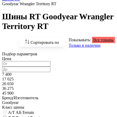
Goodyear Wrangler Territory RT
Шины RT Goodyear Wrangler
Territory RT
Показывать:
Все товары
Сортировать по
Только в наличии
Подбор параметров
По возрастанию
Цена
цены
По убыванию цены
7 400
17 025
По наличию
26 650
36 275
По названию
45 900
Бренд/Изготовитель
По популярности
Goodyear
Класс шины
A/T All-Terrain