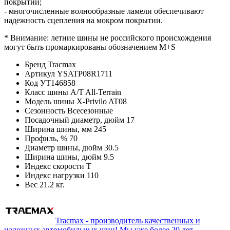
покрытии;
- многочисленные волнообразные ламели обеспечивают
надежность сцепления на мокром покрытии.
* Внимание: летние шины не российского происхождения
могут быть промаркированы обозначением M+S
Бренд
Tracmax
Артикул
YSATP08R1711
Код
УТ146858
Класс шины
A/T All-Terrain
Модель шины
X-Privilo AT08
Сезонность
Всесезонные
Посадочный диаметр, дюйм
17
Ширина шины, мм
245
Профиль, %
70
Диаметр шины, дюйм
30.5
Ширина шины, дюйм
9.5
Индекс скорости
T
Индекс нагрузки
110
Вес
21.2 кг.
Tracmax - производитель качественных и
надежных автомобильных шин! Мы уже более 20 лет