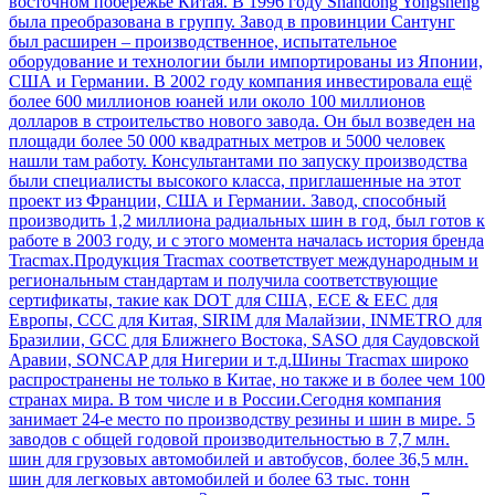
восточном побережье Китая. В 1996 году Shandong Yongsheng
была преобразована в группу. Завод в провинции Сантунг
был расширен – производственное, испытательное
оборудование и технологии были импортированы из Японии,
США и Германии. В 2002 году компания инвестировала ещё
более 600 миллионов юаней или около 100 миллионов
долларов в строительство нового завода. Он был возведен на
площади более 50 000 квадратных метров и 5000 человек
нашли там работу. Консультантами по запуску производства
были специалисты высокого класса, приглашенные на этот
проект из Франции, США и Германии. Завод, способный
производить 1,2 миллиона радиальных шин в год, был готов к
работе в 2003 году, и с этого момента началась история бренда
Tracmax.Продукция Tracmax соответствует международным и
региональным стандартам и получила соответствующие
сертификаты, такие как DOT для США, ECE & EEC для
Европы, CCC для Китая, SIRIM для Малайзии, INMETRO для
Бразилии, GCC для Ближнего Востока, SASO для Саудовской
Аравии, SONCAP для Нигерии и т.д.Шины Tracmax широко
распространены не только в Китае, но также и в более чем 100
странах мира. В том числе и в России.Сегодня компания
занимает 24-е место по производству резины и шин в мире. 5
заводов с общей годовой производительностью в 7,7 млн.
шин для грузовых автомобилей и автобусов, более 36,5 млн.
шин для легковых автомобилей и более 63 тыс. тонн