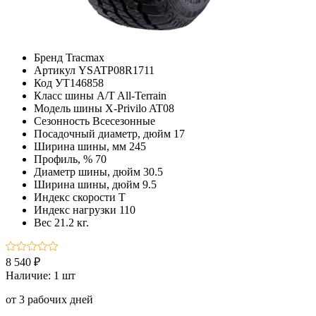
Бренд
Tracmax
Артикул
YSATP08R1711
Код
УТ146858
Класс шины
A/T All-Terrain
Модель шины
X-Privilo AT08
Сезонность
Всесезонные
Посадочный диаметр, дюйм
17
Ширина шины, мм
245
Профиль, %
70
Диаметр шины, дюйм
30.5
Ширина шины, дюйм
9.5
Индекс скорости
T
Индекс нагрузки
110
Вес
21.2 кг.
8 540 ₽
Наличие:
1 шт
от 3 рабочих дней