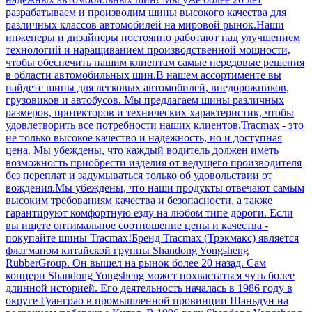
разрабатываем и производим шины высокого качества для
различных классов автомобилей на мировой рынок.Наши
инженеры и дизайнеры постоянно работают над улучшением
технологий и наращиванием производственной мощности,
чтобы обеспечить нашим клиентам самые передовые решения
в области автомобильных шин.В нашем ассортименте вы
найдете шины для легковых автомобилей, внедорожников,
грузовиков и автобусов. Мы предлагаем шины различных
размеров, протекторов и технических характеристик, чтобы
удовлетворить все потребности наших клиентов.Tracmax - это
не только высокое качество и надежность, но и доступная
цена. Мы убеждены, что каждый водитель должен иметь
возможность приобрести изделия от ведущего производителя
без переплат и задумываться только об удовольствии от
вождения.Мы убеждены, что наши продукты отвечают самым
высоким требованиям качества и безопасности, а также
гарантируют комфортную езду на любом типе дороги. Если
вы ищете оптимальное соотношение цены и качества -
покупайте шины Tracmax!Бренд Tracmax (Трэкмакс) является
флагманом китайской группы Shandong Yongsheng
RubberGroup. Он вышел на рынок более 20 назад. Сам
концерн Shandong Yongsheng может похвастаться чуть более
длинной историей. Его деятельность началась в 1986 году в
округе Гуанграо в промышленной провинции Шаньдун на